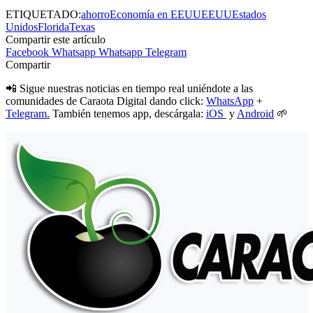
ETIQUETADO:
ahorro
Economía en EEUU
EEUU
Estados
Unidos
Florida
Texas
Compartir este artículo
Facebook
Whatsapp
Whatsapp
Telegram
Compartir
📲 Sigue nuestras noticias en tiempo real uniéndote a las
comunidades de Caraota Digital dando click:
WhatsApp
+
Telegram.
También tenemos app, descárgala:
iOS
y
Android
🌱