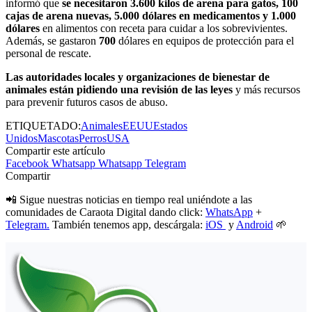
informó que
se necesitaron 3.600 kilos de arena para gatos, 100
cajas de arena nuevas, 5.000 dólares en medicamentos y 1.000
dólares
en alimentos con receta para cuidar a los sobrevivientes.
Además, se gastaron
700
dólares en equipos de protección para el
personal de rescate.
Las autoridades locales y organizaciones de bienestar de
animales están pidiendo una revisión de las leyes
y más recursos
para prevenir futuros casos de abuso.
ETIQUETADO:
Animales
EEUU
Estados
Unidos
Mascotas
Perros
USA
Compartir este artículo
Facebook
Whatsapp
Whatsapp
Telegram
Compartir
📲 Sigue nuestras noticias en tiempo real uniéndote a las
comunidades de Caraota Digital dando click:
WhatsApp
+
Telegram.
También tenemos app, descárgala:
iOS
y
Android
🌱