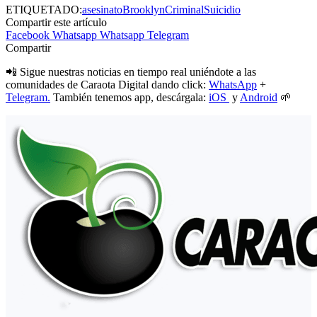
ETIQUETADO:
asesinato
Brooklyn
Criminal
Suicidio
Compartir este artículo
Facebook
Whatsapp
Whatsapp
Telegram
Compartir
📲 Sigue nuestras noticias en tiempo real uniéndote a las
comunidades de Caraota Digital dando click:
WhatsApp
+
Telegram.
También tenemos app, descárgala:
iOS
y
Android
🌱