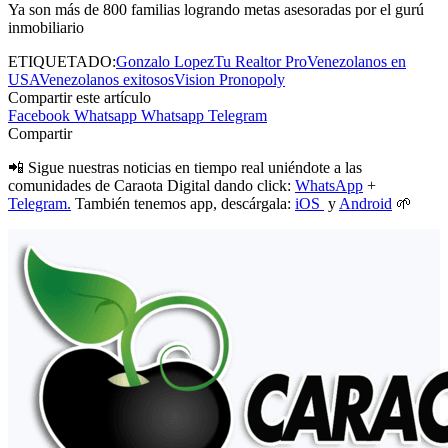
Ya son más de 800 familias logrando metas asesoradas por el gurú
inmobiliario
ETIQUETADO:
Gonzalo Lopez
Tu Realtor Pro
Venezolanos en
USA
Venezolanos exitosos
Vision Pronopoly
Compartir este artículo
Facebook
Whatsapp
Whatsapp
Telegram
Compartir
📲 Sigue nuestras noticias en tiempo real uniéndote a las
comunidades de Caraota Digital dando click:
WhatsApp
+
Telegram.
También tenemos app, descárgala:
iOS
y
Android
🌱