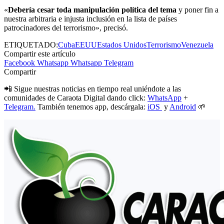
«
Debería cesar toda manipulación política del tema
y poner fin a
nuestra arbitraria e injusta inclusión en la lista de países
patrocinadores del terrorismo», precisó.
ETIQUETADO:
Cuba
EEUU
Estados Unidos
Terrorismo
Venezuela
Compartir este artículo
Facebook
Whatsapp
Whatsapp
Telegram
Compartir
📲 Sigue nuestras noticias en tiempo real uniéndote a las
comunidades de Caraota Digital dando click:
WhatsApp
+
Telegram.
También tenemos app, descárgala:
iOS
y
Android
🌱