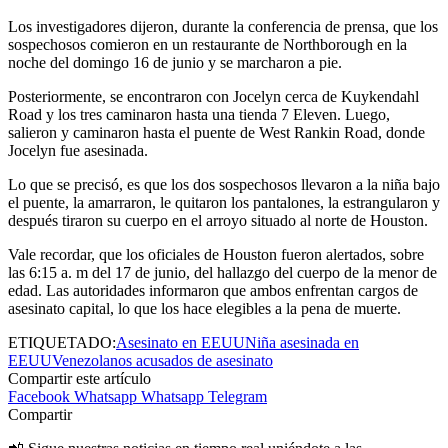
Los investigadores dijeron, durante la conferencia de prensa, que los
sospechosos comieron en un restaurante de Northborough en la
noche del domingo 16 de junio y se marcharon a pie.
Posteriormente, se encontraron con Jocelyn cerca de Kuykendahl
Road y los tres caminaron hasta una tienda 7 Eleven. Luego,
salieron y caminaron hasta el puente de West Rankin Road, donde
Jocelyn fue asesinada.
Lo que se precisó, es que los dos sospechosos llevaron a la niña bajo
el puente, la amarraron, le quitaron los pantalones, la estrangularon y
después tiraron su cuerpo en el arroyo situado al norte de Houston.
Vale recordar, que los oficiales de Houston fueron alertados, sobre
las 6:15 a. m del 17 de junio, del hallazgo del cuerpo de la menor de
edad. Las autoridades informaron que ambos enfrentan cargos de
asesinato capital, lo que los hace elegibles a la pena de muerte.
ETIQUETADO:
Asesinato en EEUU
Niña asesinada en
EEUU
Venezolanos acusados de asesinato
Compartir este artículo
Facebook
Whatsapp
Whatsapp
Telegram
Compartir