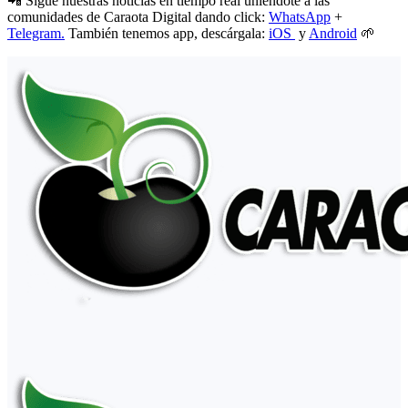
📲 Sigue nuestras noticias en tiempo real uniéndote a las
comunidades de Caraota Digital dando click:
WhatsApp
+
Telegram.
También tenemos app, descárgala:
iOS
y
Android
🌱