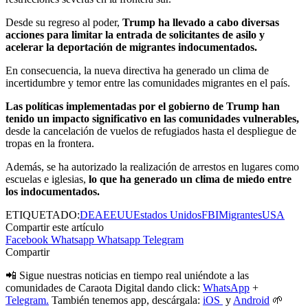
Desde su regreso al poder,
Trump ha llevado a cabo diversas
acciones para limitar la entrada de solicitantes de asilo y
acelerar la deportación de migrantes indocumentados.
En consecuencia, la nueva directiva ha generado un clima de
incertidumbre y temor entre las comunidades migrantes en el país.
Las políticas implementadas por el gobierno de Trump han
tenido un impacto significativo en las comunidades vulnerables,
desde la cancelación de vuelos de refugiados hasta el despliegue de
tropas en la frontera.
Además, se ha autorizado la realización de arrestos en lugares como
escuelas e iglesias,
lo que ha generado un clima de miedo entre
los indocumentados.
ETIQUETADO:
DEA
EEUU
Estados Unidos
FBI
Migrantes
USA
Compartir este artículo
Facebook
Whatsapp
Whatsapp
Telegram
Compartir
📲 Sigue nuestras noticias en tiempo real uniéndote a las
comunidades de Caraota Digital dando click:
WhatsApp
+
Telegram.
También tenemos app, descárgala:
iOS
y
Android
🌱