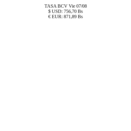
TASA BCV
Vie 07/08
$
USD:
756,70 Bs
€
EUR:
871,89 Bs