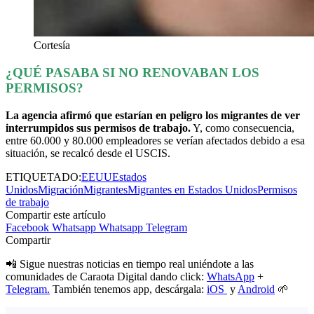
Cortesía
¿QUÉ PASABA SI NO RENOVABAN LOS
PERMISOS?
La agencia afirmó que estarían en peligro los migrantes de ver
interrumpidos sus permisos de trabajo.
Y, como consecuencia,
entre 60.000 y 80.000 empleadores se verían afectados debido a esa
situación, se recalcó desde el USCIS.
ETIQUETADO:
EEUU
Estados
Unidos
Migración
Migrantes
Migrantes en Estados Unidos
Permisos
de trabajo
Compartir este artículo
Facebook
Whatsapp
Whatsapp
Telegram
Compartir
📲 Sigue nuestras noticias en tiempo real uniéndote a las
comunidades de Caraota Digital dando click:
WhatsApp
+
Telegram.
También tenemos app, descárgala:
iOS
y
Android
🌱