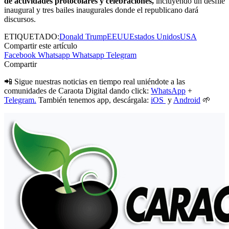
de actividades protocolares y celebraciones,
incluyendo un desfile
inaugural y tres bailes inaugurales donde el republicano dará
discursos.
ETIQUETADO:
Donald Trump
EEUU
Estados Unidos
USA
Compartir este artículo
Facebook
Whatsapp
Whatsapp
Telegram
Compartir
📲 Sigue nuestras noticias en tiempo real uniéndote a las
comunidades de Caraota Digital dando click:
WhatsApp
+
Telegram.
También tenemos app, descárgala:
iOS
y
Android
🌱