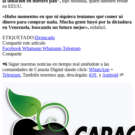
la situación en nuestro país”,
dijo Montilla, quien también reside
en EEUU.
«Hubo momentos en que ni siquiera teníamos qué comer ni
dinero para comprar nada. Mucha gente huyó por la dictadura
en Venezuela, buscando un futuro mejor»,
enfatizó.
ETIQUETADO:
Destacado
Compartir este artículo
Facebook
Whatsapp
Whatsapp
Telegram
Compartir
📲 Sigue nuestras noticias en tiempo real uniéndote a las
comunidades de Caraota Digital dando click:
WhatsApp
+
Telegram.
También tenemos app, descárgala:
iOS
y
Android
🌱