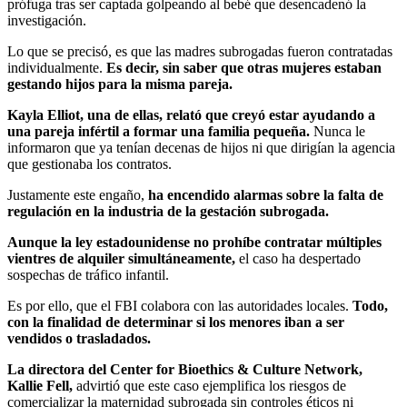
prófuga tras ser captada golpeando al bebé que desencadenó la
investigación.
Lo que se precisó, es que las madres subrogadas fueron contratadas
individualmente.
Es decir, sin saber que otras mujeres estaban
gestando hijos para la misma pareja.
Kayla Elliot, una de ellas, relató que creyó estar ayudando a
una pareja infértil a formar una familia pequeña.
Nunca le
informaron que ya tenían decenas de hijos ni que dirigían la agencia
que gestionaba los contratos.
Justamente este engaño,
ha encendido alarmas sobre la falta de
regulación en la industria de la gestación subrogada.
Aunque la ley estadounidense no prohíbe contratar múltiples
vientres de alquiler simultáneamente,
el caso ha despertado
sospechas de tráfico infantil.
Es por ello, que el FBI colabora con las autoridades locales.
Todo,
con la finalidad de determinar si los menores iban a ser
vendidos o trasladados.
La directora del Center for Bioethics & Culture Network,
Kallie Fell,
advirtió que este caso ejemplifica los riesgos de
comercializar la maternidad subrogada sin controles éticos ni