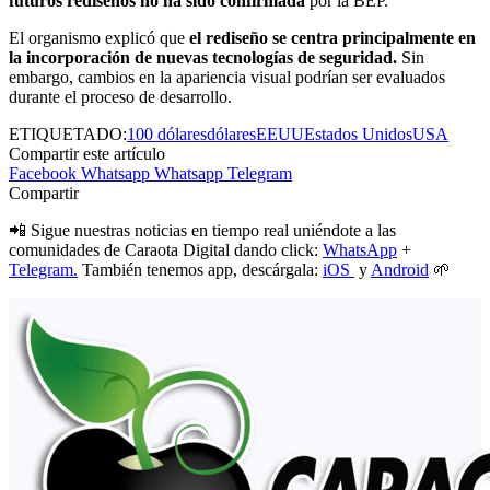
futuros rediseños no ha sido confirmada
por la BEP.
El organismo explicó que
el rediseño se centra principalmente en
la incorporación de nuevas tecnologías de seguridad.
Sin
embargo, cambios en la apariencia visual podrían ser evaluados
durante el proceso de desarrollo.
ETIQUETADO:
100 dólares
dólares
EEUU
Estados Unidos
USA
Compartir este artículo
Facebook
Whatsapp
Whatsapp
Telegram
Compartir
📲 Sigue nuestras noticias en tiempo real uniéndote a las
comunidades de Caraota Digital dando click:
WhatsApp
+
Telegram.
También tenemos app, descárgala:
iOS
y
Android
🌱