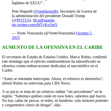
legítimo de EEUU”.
Pete Hegseth (
@petehegseth
), Secretario de Guerra de
la administración del presidente Donald Trump
(
@POTUS
).
#EstáPasando
pic.twitter.com/r8fTvKo5mY
— Vente Venezuela (@VenteVenezuela)
October 5,
2025
AUMENTO DE LA OFENSIVA EN EL CARIBE
El secretario de Estado de Estados Unidos, Marco Rubio, confirmó
este domingo que el ejército estadounidense ha intensificado su
ofensiva contra embarcaciones dedicadas al narcotráfico en el
Caribe.
“Antes se intentaba interceptar. Ahora, el esfuerzo es detenerlos”,
afirmó Rubio en entrevista para CBS News.
A su juicio se trata de un esfuerzo militar “sin precedentes” en la
región. “Sabemos quiénes están en esos botes, sabemos qué hacen.
No hay cañas de pescar, ni redes, ni banderas: solo motores potentes
y cargamentos claros de drogas”, dijo.