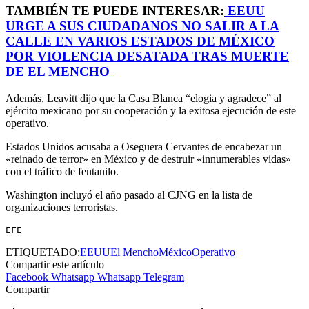
TAMBIÉN TE PUEDE INTERESAR:
EEUU
URGE A SUS CIUDADANOS NO SALIR A LA
CALLE EN VARIOS ESTADOS DE MÉXICO
POR VIOLENCIA DESATADA TRAS MUERTE
DE EL MENCHO
Además, Leavitt dijo que la Casa Blanca “elogia y agradece” al
ejército mexicano por su cooperación y la exitosa ejecución de este
operativo.
Estados Unidos acusaba a Oseguera Cervantes de encabezar un
«reinado de terror» en México y de destruir «innumerables vidas»
con el tráfico de fentanilo.
Washington incluyó el año pasado al CJNG en la lista de
organizaciones terroristas.
EFE
ETIQUETADO:
EEUU
El Mencho
México
Operativo
Compartir este artículo
Facebook
Whatsapp
Whatsapp
Telegram
Compartir