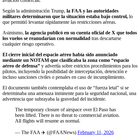
aviación comercial.
Según la administración Trump,
la FAA y las autoridades
militares determinaron que la situación estaba bajo control,
lo
que permitió levantar rápidamente las restricciones aéreas.
Asimismo,
la agencia publicó en su cuenta oficial de X que todos
los vuelos se reanudarían con normalidad
tras descartarse
cualquier riesgo operativo.
El cierre inicial del espacio aéreo había sido anunciado
mediante un NOTAM que clasificaba la zona como “espacio
aéreo de defensa”
y advertía sobre estrictos procedimientos para los
pilotos, incluyendo la posibilidad de interceptación, detención e
incluso sanciones civiles o penales en caso de incumplimiento.
El documento también contemplaba el uso de “fuerza letal” si se
determinaba una amenaza inminente para la seguridad nacional, una
advertencia que subrayaba la gravedad del incidente.
The temporary closure of airspace over El Paso has
been lifted. There is no threat to commercial aviation.
All flights will resume as normal.
— The FAA ✈️ (@FAANews)
February 11, 2026