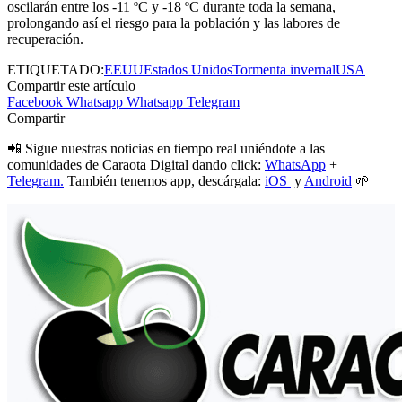
oscilarán entre los -11 ºC y -18 ºC durante toda la semana,
prolongando así el riesgo para la población y las labores de
recuperación.
ETIQUETADO:
EEUU
Estados Unidos
Tormenta invernal
USA
Compartir este artículo
Facebook
Whatsapp
Whatsapp
Telegram
Compartir
📲 Sigue nuestras noticias en tiempo real uniéndote a las
comunidades de Caraota Digital dando click:
WhatsApp
+
Telegram.
También tenemos app, descárgala:
iOS
y
Android
🌱