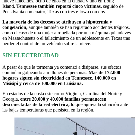
nueve fallecidos, ocho de ellos en la ciudad y uno en Long
Island.
Tennessee también reportó cinco víctimas,
seguido de
Pensilvania con cuatro, Texas con tres e Iowa con dos.
La mayoría de los decesos se atribuyen a hipotermia y
congelación,
aunque también se han registrado accidentes trágicos,
como el caso de una mujer atropellada por una máquina quitanieves
en Massachusetts o el fallecimiento de un adolescente en Texas tras
perder el control de un vehículo sobre la nieve.
SIN ELECTRICIDAD
A pesar de que la tormenta ya comenzó a disiparse, sus efectos
continúan golpeando a millones de personas.
Más de 172.000
hogares siguen sin electricidad en Tennessee, 140.000 en
Misisipi y cerca de 100.000 en Luisiana.
En estados de la costa este como Virginia, Carolina del Norte y
Georgia,
entre 20.000 y 40.000 familias permanecen
desconectadas de la red eléctrica,
lo que agrava la situación ante
las bajas temperaturas que persisten en la región.