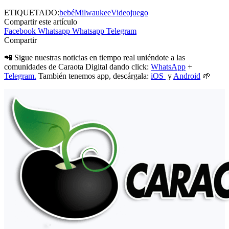
ETIQUETADO:
bebé
Milwaukee
Videojuego
Compartir este artículo
Facebook
Whatsapp
Whatsapp
Telegram
Compartir
📲 Sigue nuestras noticias en tiempo real uniéndote a las
comunidades de Caraota Digital dando click:
WhatsApp
+
Telegram.
También tenemos app, descárgala:
iOS
y
Android
🌱