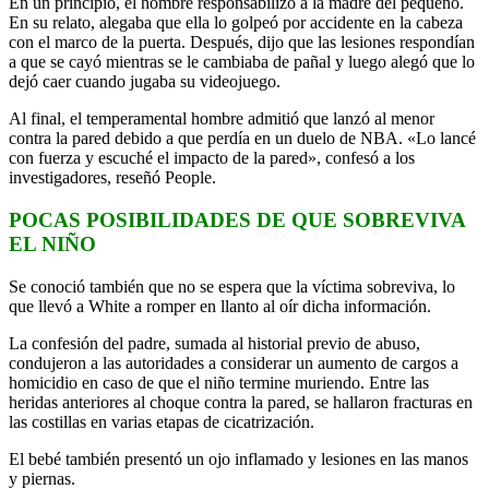
En un principio, el hombre responsabilizó a la madre del pequeño.
En su relato, alegaba que ella lo golpeó por accidente en la cabeza
con el marco de la puerta. Después, dijo que las lesiones respondían
a que se cayó mientras se le cambiaba de pañal y luego alegó que lo
dejó caer cuando jugaba su videojuego.
Al final, el temperamental hombre admitió que lanzó al menor
contra la pared debido a que perdía en un duelo de NBA. «Lo lancé
con fuerza y escuché el impacto de la pared», confesó a los
investigadores, reseñó People.
POCAS POSIBILIDADES DE QUE SOBREVIVA
EL NIÑO
Se conoció también que no se espera que la víctima sobreviva, lo
que llevó a White a romper en llanto al oír dicha información.
La confesión del padre, sumada al historial previo de abuso,
condujeron a las autoridades a considerar un aumento de cargos a
homicidio en caso de que el niño termine muriendo. Entre las
heridas anteriores al choque contra la pared, se hallaron fracturas en
las costillas en varias etapas de cicatrización.
El bebé también presentó un ojo inflamado y lesiones en las manos
y piernas.