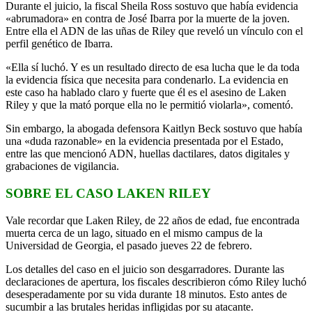
Durante el juicio, la fiscal Sheila Ross sostuvo que había evidencia
«abrumadora» en contra de José Ibarra por la muerte de la joven.
Entre ella el ADN de las uñas de Riley que reveló un vínculo con el
perfil genético de Ibarra.
«Ella sí luchó. Y es un resultado directo de esa lucha que le da toda
la evidencia física que necesita para condenarlo. La evidencia en
este caso ha hablado claro y fuerte que él es el asesino de Laken
Riley y que la mató porque ella no le permitió violarla», comentó.
Sin embargo, la abogada defensora Kaitlyn Beck sostuvo que había
una «duda razonable» en la evidencia presentada por el Estado,
entre las que mencionó ADN, huellas dactilares, datos digitales y
grabaciones de vigilancia.
SOBRE EL CASO LAKEN RILEY
Vale recordar que Laken Riley, de 22 años de edad, fue encontrada
muerta cerca de un lago, situado en el mismo campus de la
Universidad de Georgia, el pasado jueves 22 de febrero.
Los detalles del caso en el juicio son desgarradores. Durante las
declaraciones de apertura, los fiscales describieron cómo Riley luchó
desesperadamente por su vida durante 18 minutos. Esto antes de
sucumbir a las brutales heridas infligidas por su atacante.