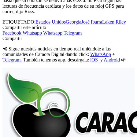
hasta que su corazón se detuvo a las 9:28 a. m. Esto según las
lecturas de frecuencia cardíaca y los datos de su reloj GPS para
correr, dijo Ross.
ETIQUETADO:
Estados Unidos
Georgia
José Ibarra
Laken Riley
Compartir este artículo
Facebook
Whatsapp
Whatsapp
Telegram
Compartir
📲 Sigue nuestras noticias en tiempo real uniéndote a las
comunidades de Caraota Digital dando click:
WhatsApp
+
Telegram.
También tenemos app, descárgala:
iOS
y
Android
🌱