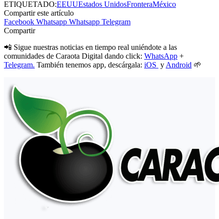
ETIQUETADO:
EEUU
Estados Unidos
Frontera
México
Compartir este artículo
Facebook
Whatsapp
Whatsapp
Telegram
Compartir
📲 Sigue nuestras noticias en tiempo real uniéndote a las
comunidades de Caraota Digital dando click:
WhatsApp
+
Telegram.
También tenemos app, descárgala:
iOS
y
Android
🌱