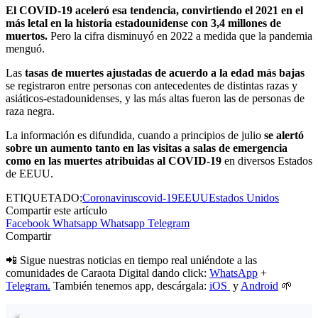
El COVID-19 aceleró esa tendencia, convirtiendo el 2021 en el
más letal en la historia estadounidense con 3,4 millones de
muertos.
Pero la cifra disminuyó en 2022 a medida que la pandemia
menguó.
Las
tasas de muertes ajustadas de acuerdo a la edad más bajas
se registraron entre personas con antecedentes de distintas razas y
asiáticos-estadounidenses, y las más altas fueron las de personas de
raza negra.
La información es difundida, cuando a principios de julio
se alertó
sobre un aumento tanto en las visitas a salas de emergencia
como en las muertes atribuidas al COVID-19
en diversos Estados
de EEUU.
ETIQUETADO:
Coronavirus
covid-19
EEUU
Estados Unidos
Compartir este artículo
Facebook
Whatsapp
Whatsapp
Telegram
Compartir
📲 Sigue nuestras noticias en tiempo real uniéndote a las
comunidades de Caraota Digital dando click:
WhatsApp
+
Telegram.
También tenemos app, descárgala:
iOS
y
Android
🌱