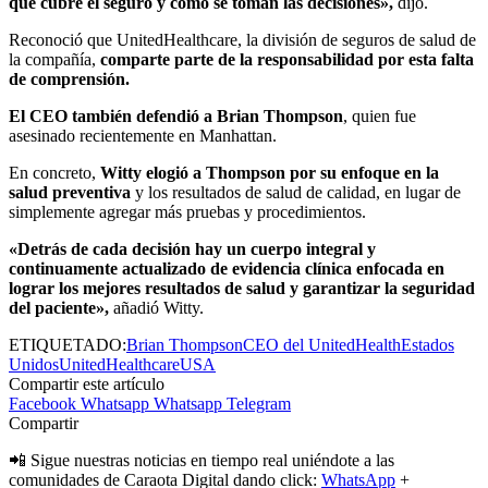
qué cubre el seguro y cómo se toman las decisiones»,
dijo.
Reconoció que UnitedHealthcare, la división de seguros de salud de
la compañía,
comparte parte de la responsabilidad por esta falta
de comprensión.
El CEO también defendió a Brian Thompson
, quien fue
asesinado recientemente en Manhattan.
En concreto,
Witty elogió a Thompson por su enfoque en la
salud preventiva
y los resultados de salud de calidad, en lugar de
simplemente agregar más pruebas y procedimientos.
«Detrás de cada decisión hay un cuerpo integral y
continuamente actualizado de evidencia clínica enfocada en
lograr los mejores resultados de salud y garantizar la seguridad
del paciente»,
añadió Witty.
ETIQUETADO:
Brian Thompson
CEO del UnitedHealth
Estados
Unidos
UnitedHealthcare
USA
Compartir este artículo
Facebook
Whatsapp
Whatsapp
Telegram
Compartir
📲 Sigue nuestras noticias en tiempo real uniéndote a las
comunidades de Caraota Digital dando click:
WhatsApp
+