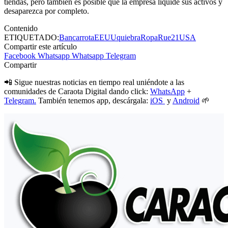
tiendas, pero también es posible que la empresa liquide sus activos y
desaparezca por completo.
Contenido
ETIQUETADO:
Bancarrota
EEUU
quiebra
Ropa
Rue21
USA
Compartir este artículo
Facebook
Whatsapp
Whatsapp
Telegram
Compartir
📲 Sigue nuestras noticias en tiempo real uniéndote a las
comunidades de Caraota Digital dando click:
WhatsApp
+
Telegram.
También tenemos app, descárgala:
iOS
y
Android
🌱