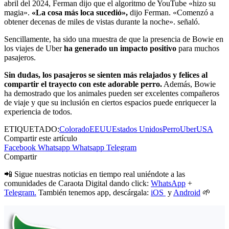
abril del 2024, Ferman dijo que el algoritmo de YouTube «hizo su
magia».
«La cosa más loca sucedió»,
dijo Ferman. «Comenzó a
obtener decenas de miles de vistas durante la noche». señaló.
Sencillamente, ha sido una muestra de que la presencia de Bowie en
los viajes de Uber
ha generado un impacto positivo
para muchos
pasajeros.
Sin dudas, los pasajeros se sienten más relajados y felices al
compartir el trayecto con este adorable perro.
Además, Bowie
ha demostrado que los animales pueden ser excelentes compañeros
de viaje y que su inclusión en ciertos espacios puede enriquecer la
experiencia de todos.
ETIQUETADO:
Colorado
EEUU
Estados Unidos
Perro
Uber
USA
Compartir este artículo
Facebook
Whatsapp
Whatsapp
Telegram
Compartir
📲 Sigue nuestras noticias en tiempo real uniéndote a las
comunidades de Caraota Digital dando click:
WhatsApp
+
Telegram.
También tenemos app, descárgala:
iOS
y
Android
🌱