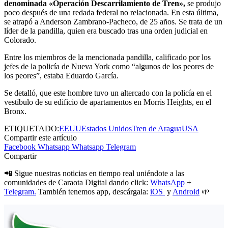
denominada «Operación Descarrilamiento de Tren»,
se produjo
poco después de una redada federal no relacionada. En esta última,
se atrapó a Anderson Zambrano-Pacheco, de 25 años. Se trata de un
líder de la pandilla, quien era buscado tras una orden judicial en
Colorado.
Entre los miembros de la mencionada pandilla, calificado por los
jefes de la policía de Nueva York como “algunos de los peores de
los peores”, estaba Eduardo García.
Se detalló, que este hombre tuvo un altercado con la policía en el
vestíbulo de su edificio de apartamentos en Morris Heights, en el
Bronx.
ETIQUETADO:
EEUU
Estados Unidos
Tren de Aragua
USA
Compartir este artículo
Facebook
Whatsapp
Whatsapp
Telegram
Compartir
📲 Sigue nuestras noticias en tiempo real uniéndote a las
comunidades de Caraota Digital dando click:
WhatsApp
+
Telegram.
También tenemos app, descárgala:
iOS
y
Android
🌱