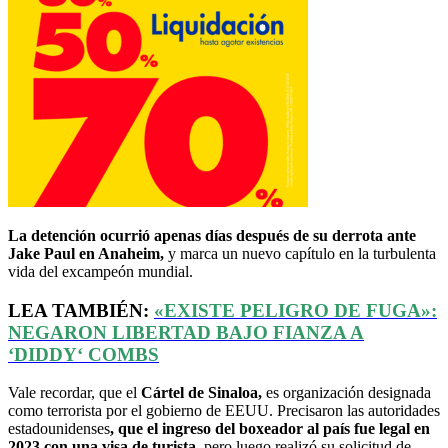
La detención ocurrió apenas días después de su derrota ante
Jake Paul en Anaheim,
y marca un nuevo capítulo en la turbulenta
vida del excampeón mundial.
LEA TAMBIÉN:
«EXISTE PELIGRO DE FUGA»:
NEGARON LIBERTAD BAJO FIANZA A
‘
DIDDY
‘
COMBS
Vale recordar, que el
Cártel de Sinaloa,
es organización designada
como terrorista por el gobierno de EEUU.
Precisaron las autoridades
estadounidenses
, que el ingreso del boxeador al país fue legal en
2023 con una visa de turista,
pero luego realizó su solicitud de