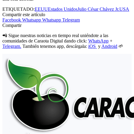
ETIQUETADO:
EEUU
Estados Unidos
Julio César Chávez Jr.
USA
Compartir este artículo
Facebook
Whatsapp
Whatsapp
Telegram
Compartir
📲 Sigue nuestras noticias en tiempo real uniéndote a las
comunidades de Caraota Digital dando click:
WhatsApp
+
Telegram.
También tenemos app, descárgala:
iOS
y
Android
🌱