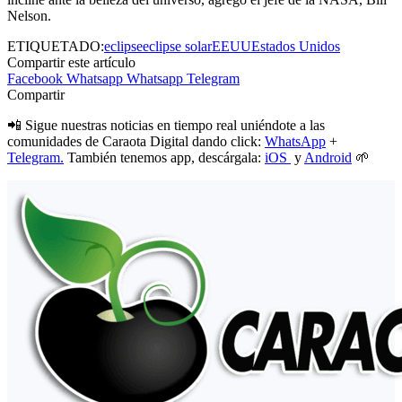
Nelson.
ETIQUETADO:
eclipse
eclipse solar
EEUU
Estados Unidos
Compartir este artículo
Facebook
Whatsapp
Whatsapp
Telegram
Compartir
📲 Sigue nuestras noticias en tiempo real uniéndote a las
comunidades de Caraota Digital dando click:
WhatsApp
+
Telegram.
También tenemos app, descárgala:
iOS
y
Android
🌱