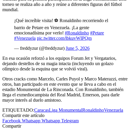
torneo se realiza año a año y reúne a diferentes figuras del fútbol
mundial.
¡Qué increíble visita! ⚽ Ronaldinho recorriendo el
barrio de Petare en Venezuela. ¡La gente
emocionadísima por verlo!
#Ronaldinho
#Petare
#Venezuela
pic.twitter.com/lbkuvWIPQm
— freddyzur (@freddyzur)
June 5, 2026
En esa ocasión reforzó a los equipos Forum Jet y Vergatarios,
dejando destellos de su magia intacta (incluyendo un golazo
olímpico desde la esquina que se volvió viral).
Otros cracks como Marcelo, Carles Puyol y Marco Materazzi, entre
otros, han participado en este evento que se lleva a cabo en el
estadio Monumental de La Rinconada. Con Ronaldinho, también
llega el exmediocampista del Real Madrid, Emerson, para darle
mayor interés al duelo amistoso.
ETIQUETADO:
Caracas
Liga Monumental
Ronaldinho
Venezuela
Compartir este artículo
Facebook
Whatsapp
Whatsapp
Telegram
Compartir