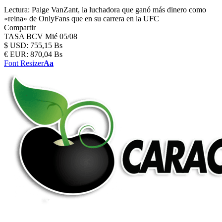
Lectura:
Paige VanZant, la luchadora que ganó más dinero como
«reina» de OnlyFans que en su carrera en la UFC
Compartir
TASA BCV
Mié 05/08
$
USD:
755,15 Bs
€
EUR:
870,04 Bs
Font Resizer
Aa