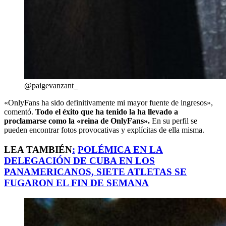
@paigevanzant_
«OnlyFans ha sido definitivamente mi mayor fuente de ingresos»,
comentó.
Todo el éxito que ha tenido la ha llevado a
proclamarse como la «reina de OnlyFans».
En su perfil se
pueden encontrar fotos provocativas y explícitas de ella misma.
LEA TAMBIÉN
:
POLÉMICA EN LA
DELEGACIÓN DE CUBA EN LOS
PANAMERICANOS, SIETE ATLETAS SE
FUGARON EL FIN DE SEMANA