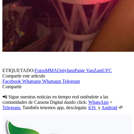
ETIQUETADO:
Fotos
MMA
Onlyfans
Paige VanZant
UFC
Compartir este artículo
Facebook
Whatsapp
Whatsapp
Telegram
Compartir
📲 Sigue nuestras noticias en tiempo real uniéndote a las
comunidades de Caraota Digital dando click:
WhatsApp
+
Telegram.
También tenemos app, descárgala:
iOS
y
Android
🌱