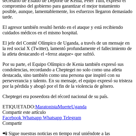
secretario de Estado de Deporte de Kenia, Peter Tum, expresó el
compromiso del gobierno para garantizar el mejor tratamiento
posible, aunque, lamentablemente, los esfuerzos llegaron demasiado
tarde.
El agresor también resultó herido en el ataque y está recibiendo
cuidados médicos en el mismo hospital.
El jefe del Comité Olímpico de Uganda, a través de un mensaje en
la red social X (Twitter), lamentó profundamente el fallecimiento de
la atleta destacando el «feroz ataque» que sufrió.
Por su parte, el Equipo Olímpico de Kenia también expresó sus
condolencias, recordando a Cheptegei no solo como una atleta
destacada, sino también como una persona que inspiró con su
perseverancia y talento. En su mensaje, el equipo expresó su tristeza
por la pérdida y abogó por el fin de la violencia de género.
Cheptegei era poseedora del récord nacional de su país.
ETIQUETADO:
Maratonista
Muerte
Uganda
Compartir este artículo
Facebook
Whatsapp
Whatsapp
Telegram
Compartir
📲 Sigue nuestras noticias en tiempo real uniéndote a las