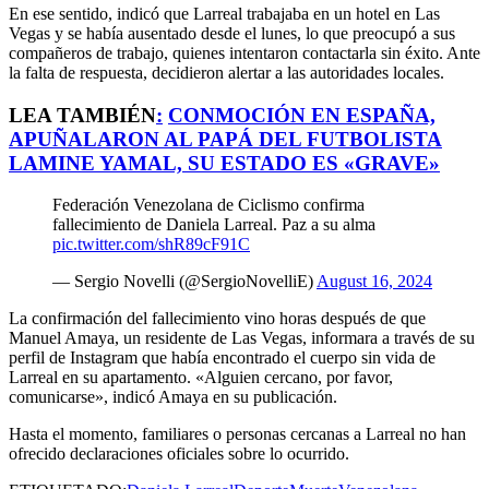
En ese sentido, indicó que Larreal trabajaba en un hotel en Las
Vegas y se había ausentado desde el lunes, lo que preocupó a sus
compañeros de trabajo, quienes intentaron contactarla sin éxito. Ante
la falta de respuesta, decidieron alertar a las autoridades locales.
LEA TAMBIÉN
:
CONMOCIÓN EN ESPAÑA,
APUÑALARON AL PAPÁ DEL FUTBOLISTA
LAMINE YAMAL, SU ESTADO ES «GRAVE»
Federación Venezolana de Ciclismo confirma
fallecimiento de Daniela Larreal. Paz a su alma
pic.twitter.com/shR89cF91C
— Sergio Novelli (@SergioNovelliE)
August 16, 2024
La confirmación del fallecimiento vino horas después de que
Manuel Amaya, un residente de Las Vegas, informara a través de su
perfil de Instagram que había encontrado el cuerpo sin vida de
Larreal en su apartamento. «Alguien cercano, por favor,
comunicarse», indicó Amaya en su publicación.
Hasta el momento, familiares o personas cercanas a Larreal no han
ofrecido declaraciones oficiales sobre lo ocurrido.