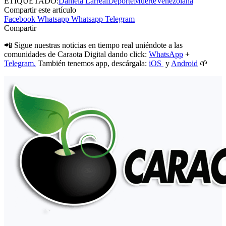
ETIQUETADO:
Daniela Larreal
Deporte
Muerte
Venezolana
Compartir este artículo
Facebook
Whatsapp
Whatsapp
Telegram
Compartir
📲 Sigue nuestras noticias en tiempo real uniéndote a las
comunidades de Caraota Digital dando click:
WhatsApp
+
Telegram.
También tenemos app, descárgala:
iOS
y
Android
🌱