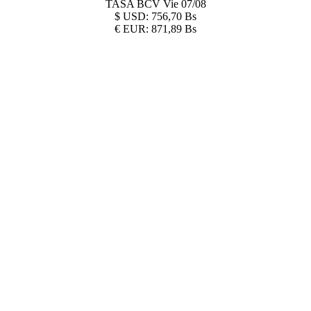
TASA BCV
Vie 07/08
$
USD:
756,70 Bs
€
EUR:
871,89 Bs