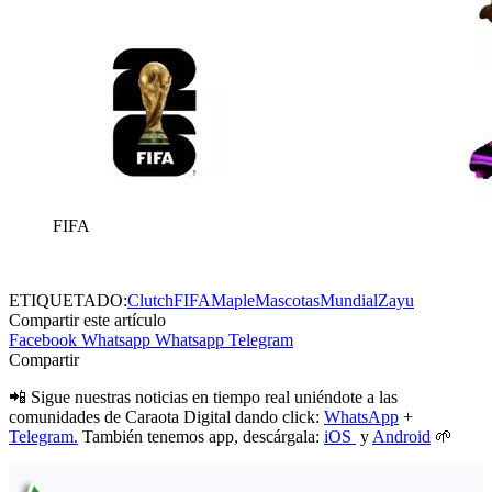
FIFA
ETIQUETADO:
Clutch
FIFA
Maple
Mascotas
Mundial
Zayu
Compartir este artículo
Facebook
Whatsapp
Whatsapp
Telegram
Compartir
📲 Sigue nuestras noticias en tiempo real uniéndote a las
comunidades de Caraota Digital dando click:
WhatsApp
+
Telegram.
También tenemos app, descárgala:
iOS
y
Android
🌱