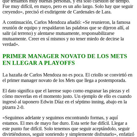
que teníamos muy buenas personas, y era solo cuestión de tiempo.
Fue muy difícil, en mayo, pero es un año largo. Solo hay que seguir
creyendo», precisó el exdirigente de Cardenales de Lara.
A continuación, Carlos Mendoza añadió: «Se reunieron, la famosa
reunión de equipo y respaldaron las palabras que se dijeron allí, al
salir (al terreno) y alentarse mutuamente, responsabilizarse
mutuamente. Creer en sí mismos y no tener miedo de decirse la
verdad».
PRIMER MANAGER NOVATO DE LOS METS
EN LLEGAR A PLAYOFFS
La hazaña de Carlos Mendoza no es poca. El criollo se convirtió en
el primer manager novato de los Mets que llega a postemporada.
El dato significa que el larense supo como engranar las piezas y el
cómo moverlas en el momento justo. Un ejemplo de ello es cuando
ingresó al taponero Edwin Díaz en el séptimo inning, abajo en la
pizarra 2-0.
«Seguimos adelante y seguimos encontrando formas, y aquí
estamos. El mes de mayo fue duro. Esta serie fue difícil. Llegar a
este punto fue difícil. Solo tenemos que seguir aceptándolo, seguir
divirtiéndonos, seguir sonriendo y simplemente disfrutarlo», enfatizó