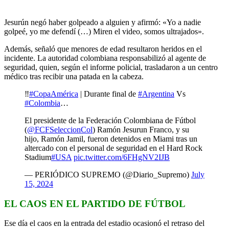
Jesurún negó haber golpeado a alguien y afirmó: «Yo a nadie
golpeé, yo me defendí (…) Miren el video, somos ultrajados».
Además, señaló que menores de edad resultaron heridos en el
incidente. La autoridad colombiana responsabilizó al agente de
seguridad, quien, según el informe policial, trasladaron a un centro
médico tras recibir una patada en la cabeza.
‼️
#CopaAmérica
| Durante final de
#Argentina
Vs
#Colombia
…
El presidente de la Federación Colombiana de Fútbol
(
@FCFSeleccionCol
) Ramón Jesurun Franco, y su
hijo, Ramón Jamil, fueron detenidos en Miami tras un
altercado con el personal de seguridad en el Hard Rock
Stadium
#USA
pic.twitter.com/6FHgNV2IJB
— PERIÓDICO SUPREMO (@Diario_Supremo)
July
15, 2024
EL CAOS EN EL PARTIDO DE FÚTBOL
Ese día el caos en la entrada del estadio ocasionó el retraso del