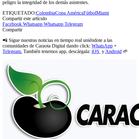
peligro la integridad de los demás asistentes.
ETIQUETADO:
Colombia
Copa América
Fútbol
Miami
Compartir este artículo
Facebook
Whatsapp
Whatsapp
Telegram
Compartir
📲 Sigue nuestras noticias en tiempo real uniéndote a las
comunidades de Caraota Digital dando click:
WhatsApp
+
Telegram.
También tenemos app, descárgala:
iOS
y
Android
🌱