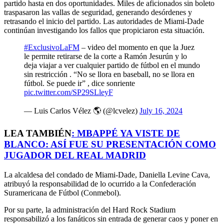
partido hasta en dos oportunidades. Miles de aficionados sin boleto
traspasaron las vallas de seguridad, generando desórdenes y
retrasando el inicio del partido. Las autoridades de Miami-Dade
continúan investigando los fallos que propiciaron esta situación.
#ExclusivoLaFM
– video del momento en que la Juez
le permite retirarse de la corte a Ramón Jesurún y lo
deja viajar a ver cualquier partido de fútbol en el mundo
sin restricción . “No se llora en baseball, no se llora en
fútbol. Se puede ir” , dice sonriente
pic.twitter.com/SP29SLleyF
— Luis Carlos Vélez 🌎 (@lcvelez)
July 16, 2024
LEA TAMBIÉN
:
MBAPPÉ YA VISTE DE
BLANCO: ASÍ FUE SU PRESENTACIÓN COMO
JUGADOR DEL REAL MADRID
La alcaldesa del condado de Miami-Dade, Daniella Levine Cava,
atribuyó la responsabilidad de lo ocurrido a la Confederación
Suramericana de Fútbol (Conmebol).
Por su parte, la administración del Hard Rock Stadium
responsabilizó a los fanáticos sin entrada de generar caos y poner en