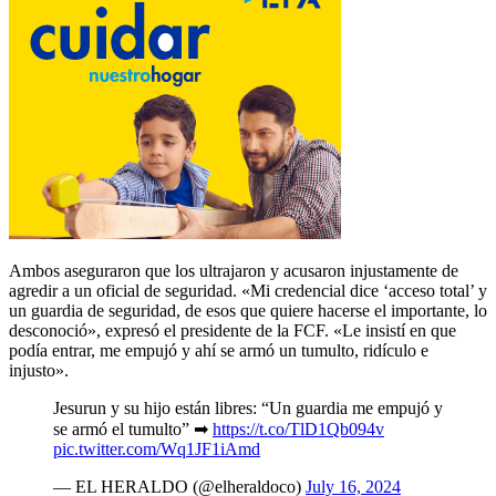
Ambos aseguraron que los ultrajaron y acusaron injustamente de
agredir a un oficial de seguridad. «Mi credencial dice ‘acceso total’ y
un guardia de seguridad, de esos que quiere hacerse el importante, lo
desconoció», expresó el presidente de la FCF. «Le insistí en que
podía entrar, me empujó y ahí se armó un tumulto, ridículo e
injusto».
Jesurun y su hijo están libres: “Un guardia me empujó y
se armó el tumulto” ➡
https://t.co/TlD1Qb094v
pic.twitter.com/Wq1JF1iAmd
— EL HERALDO (@elheraldoco)
July 16, 2024