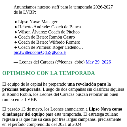
Anunciamos nuestro staff para la temporada 2026-2027
de la LVBP:
🔸Lipso Nava: Manager
🔸Heberto Andrade: Coach de Banca
🔸Wilson Álvarez: Coach de Pitcheo
🔸Coach de Bateo: Ramón Castro
🔸Coach de Bateo: Wilfredo Romero
🔸Coach de Primera: Roger Cedeño…
pic.twitter.com/Qd5SgKo6JE
— Leones del Caracas (@leones_cbbc)
May 29, 2026
OPTIMISMO CON LA TEMPORADA
El equipo de la capital ha preparado
una revolución para la
próxima temporada
. Luego de dos campañas sin clasificar siquiera
al Round Robin, los Leones del Caracas buscan retomar un buen
rumbo en la LVBP.
El pasado 13 de mayo, los Leones anunciaron a
Lipso Nava como
el mánager del equipo
para esta temporada. El estratega zuliano
regresa a la que fue su casa por tres largas campañas, precisamente
en el período comprendido del 2021 al 2024.