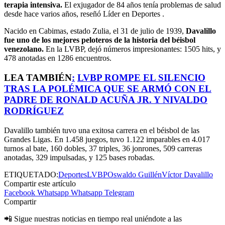
terapia intensiva.
El exjugador de 84 años tenía problemas de salud
desde hace varios años, reseñó Líder en Deportes .
Nacido en Cabimas, estado Zulia, el 31 de julio de 1939,
Davalillo
fue uno de los mejores peloteros de la historia del béisbol
venezolano.
En la LVBP, dejó números impresionantes: 1505 hits, y
478 anotadas en 1286 encuentros.
LEA TAMBIÉN
:
LVBP ROMPE EL SILENCIO
TRAS LA POLÉMICA QUE SE ARMÓ CON EL
PADRE DE RONALD ACUÑA JR. Y NIVALDO
RODRÍGUEZ
Davalillo también tuvo una exitosa carrera en el béisbol de las
Grandes Ligas. En 1.458 juegos, tuvo 1.122 imparables en 4.017
turnos al bate, 160 dobles, 37 triples, 36 jonrones, 509 carreras
anotadas, 329 impulsadas, y 125 bases robadas.
ETIQUETADO:
Deportes
LVBP
Oswaldo Guillén
Víctor Davalillo
Compartir este artículo
Facebook
Whatsapp
Whatsapp
Telegram
Compartir
📲 Sigue nuestras noticias en tiempo real uniéndote a las