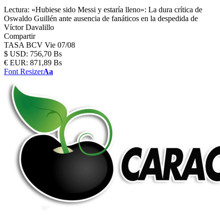
Lectura:
«Hubiese sido Messi y estaría lleno»: La dura crítica de
Oswaldo Guillén ante ausencia de fanáticos en la despedida de
Víctor Davalillo
Compartir
TASA BCV
Vie 07/08
$
USD:
756,70 Bs
€
EUR:
871,89 Bs
Font Resizer
Aa