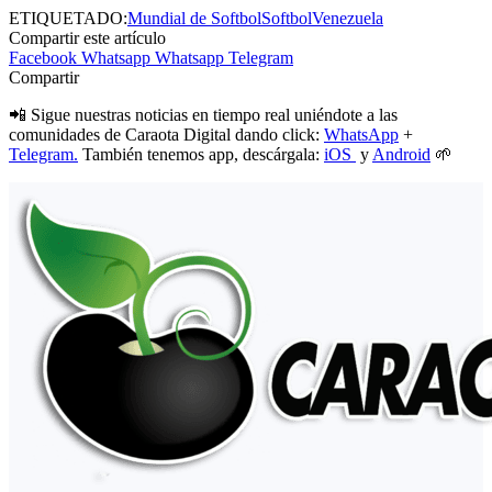
ETIQUETADO:
Mundial de Softbol
Softbol
Venezuela
Compartir este artículo
Facebook
Whatsapp
Whatsapp
Telegram
Compartir
📲 Sigue nuestras noticias en tiempo real uniéndote a las
comunidades de Caraota Digital dando click:
WhatsApp
+
Telegram.
También tenemos app, descárgala:
iOS
y
Android
🌱