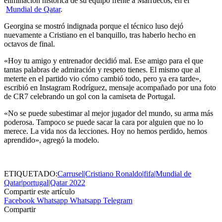
eliminación histórica de su equipo frente a Marruecos, en el
Mundial de Qatar
.
Georgina se mostró indignada porque el técnico luso dejó
nuevamente a Cristiano en el banquillo, tras haberlo hecho en
octavos de final.
«Hoy tu amigo y entrenador decidió mal. Ese amigo para el que
tantas palabras de admiración y respeto tienes. El mismo que al
meterte en el partido vio cómo cambió todo, pero ya era tarde»,
escribió en Instagram Rodríguez, mensaje acompañado por una foto
de CR7 celebrando un gol con la camiseta de Portugal.
«No se puede subestimar al mejor jugador del mundo, su arma más
poderosa. Tampoco se puede sacar la cara por alguien que no lo
merece. La vida nos da lecciones. Hoy no hemos perdido, hemos
aprendido», agregó la modelo.
ETIQUETADO:
Carrusel|Cristiano Ronaldo|fifa|Mundial de
Qatar|portugal|Qatar 2022
Compartir este artículo
Facebook
Whatsapp
Whatsapp
Telegram
Compartir