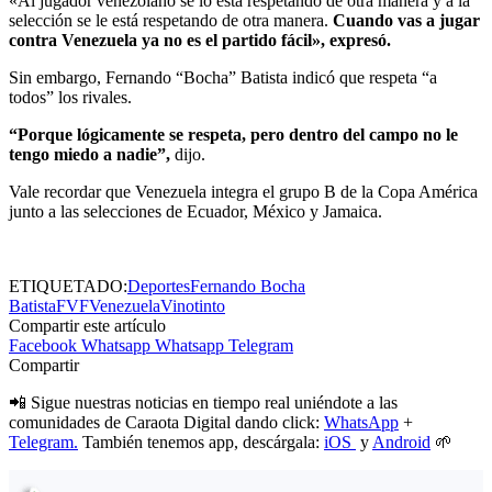
«Al jugador venezolano se lo está respetando de otra manera y a la
selección se le está respetando de otra manera.
Cuando vas a jugar
contra Venezuela ya no es el partido fácil», expresó.
Sin embargo, Fernando “Bocha” Batista indicó que respeta “a
todos” los rivales.
“Porque lógicamente se respeta, pero dentro del campo no le
tengo miedo a nadie”,
dijo.
Vale recordar que Venezuela integra el grupo B de la Copa América
junto a las selecciones de Ecuador, México y Jamaica.
ETIQUETADO:
Deportes
Fernando Bocha
Batista
FVF
Venezuela
Vinotinto
Compartir este artículo
Facebook
Whatsapp
Whatsapp
Telegram
Compartir
📲 Sigue nuestras noticias en tiempo real uniéndote a las
comunidades de Caraota Digital dando click:
WhatsApp
+
Telegram.
También tenemos app, descárgala:
iOS
y
Android
🌱