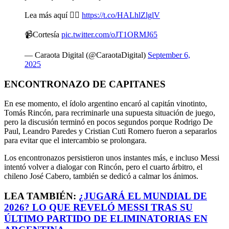
Lea más aquí 👉🏻
https://t.co/HALhlZlglV
📹Cortesía
pic.twitter.com/oJT1ORMJ65
— Caraota Digital (@CaraotaDigital)
September 6,
2025
ENCONTRONAZO DE CAPITANES
En ese momento, el ídolo argentino encaró al capitán vinotinto,
Tomás Rincón, para recriminarle una supuesta situación de juego,
pero la discusión terminó en pocos segundos porque Rodrigo De
Paul, Leandro Paredes y Cristian Cuti Romero fueron a separarlos
para evitar que el intercambio se prolongara.
Los encontronazos persistieron unos instantes más, e incluso Messi
intentó volver a dialogar con Rincón, pero el cuarto árbitro, el
chileno José Cabero, también se dedicó a calmar los ánimos.
LEA TAMBIÉN:
¿JUGARÁ EL MUNDIAL DE
2026? LO QUE REVELÓ MESSI TRAS SU
ÚLTIMO PARTIDO DE ELIMINATORIAS EN