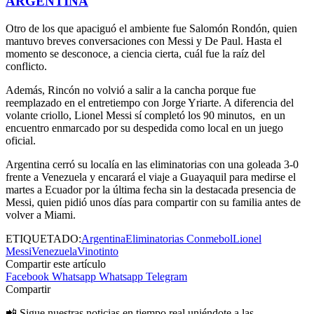
ARGENTINA
Otro de los que apaciguó el ambiente fue Salomón Rondón, quien
mantuvo breves conversaciones con Messi y De Paul. Hasta el
momento se desconoce, a ciencia cierta, cuál fue la raíz del
conflicto.
Además, Rincón no volvió a salir a la cancha porque fue
reemplazado en el entretiempo con Jorge Yriarte. A diferencia del
volante criollo, Lionel Messi sí completó los 90 minutos, en un
encuentro enmarcado por su despedida como local en un juego
oficial.
Argentina cerró su localía en las eliminatorias con una goleada 3-0
frente a Venezuela y encarará el viaje a Guayaquil para medirse el
martes a Ecuador por la última fecha sin la destacada presencia de
Messi, quien pidió unos días para compartir con su familia antes de
volver a Miami.
ETIQUETADO:
Argentina
Eliminatorias Conmebol
Lionel
Messi
Venezuela
Vinotinto
Compartir este artículo
Facebook
Whatsapp
Whatsapp
Telegram
Compartir
📲 Sigue nuestras noticias en tiempo real uniéndote a las