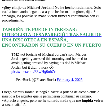
«
¡Soy el hijo de Michael Jordan! No he hecho nada malo
. Solo
estaba intentando llegar a casa y he hecho mal un giro», dijo. Sin
embargo, los policías se mantuvieron firmes y continuaron con el
procedimiento.
TAMBIÉN TE PUEDE INTERESAR:
FUTBOLISTA DESAPARECIÓ TRAS SALIR DE
UNA DISCOTECA EN ESPAÑA,
ENCONTRARON SU CUERPO EN UN PUERTO
TMZ got footage of Michael Jordan’s son, Marcus
Jordan getting arrested this morning and he tried to
avoid getting arrested by saying his dad is Michael
Jordan but it didn’t work 😭
pic.twitter.com/E3wHg9nhZr
— FearBuck (@FearedBuck)
February 4, 2025
Luego Marcus Jordan se negó a hacer la prueba de alcoholemia e
insistió a los agentes que le permitieran continuar su camino.
«Aprecio el gesto, pero
no he tomado nada que me impida volver
a casa
», añadió.