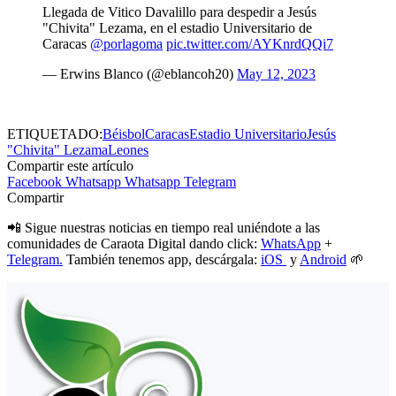
Llegada de Vitico Davalillo para despedir a Jesús
"Chivita" Lezama, en el estadio Universitario de
Caracas
@porlagoma
pic.twitter.com/AYKnrdQQi7
— Erwins Blanco (@eblancoh20)
May 12, 2023
ETIQUETADO:
Béisbol
Caracas
Estadio Universitario
Jesús
"Chivita" Lezama
Leones
Compartir este artículo
Facebook
Whatsapp
Whatsapp
Telegram
Compartir
📲 Sigue nuestras noticias en tiempo real uniéndote a las
comunidades de Caraota Digital dando click:
WhatsApp
+
Telegram.
También tenemos app, descárgala:
iOS
y
Android
🌱