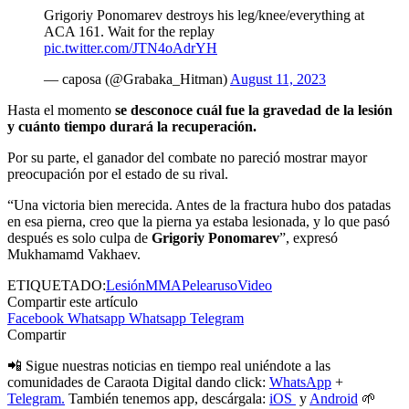
Grigoriy Ponomarev destroys his leg/knee/everything at
ACA 161. Wait for the replay
pic.twitter.com/JTN4oAdrYH
— caposa (@Grabaka_Hitman)
August 11, 2023
Hasta el momento
se desconoce cuál fue la gravedad de la lesión
y cuánto tiempo durará la recuperación.
Por su parte, el ganador del combate no pareció mostrar mayor
preocupación por el estado de su rival.
“Una victoria bien merecida. Antes de la fractura hubo dos patadas
en esa pierna, creo que la pierna ya estaba lesionada, y lo que pasó
después es solo culpa de
Grigoriy Ponomarev
”, expresó
Mukhamamd Vakhaev.
ETIQUETADO:
Lesión
MMA
Pelea
ruso
Video
Compartir este artículo
Facebook
Whatsapp
Whatsapp
Telegram
Compartir
📲 Sigue nuestras noticias en tiempo real uniéndote a las
comunidades de Caraota Digital dando click:
WhatsApp
+
Telegram.
También tenemos app, descárgala:
iOS
y
Android
🌱