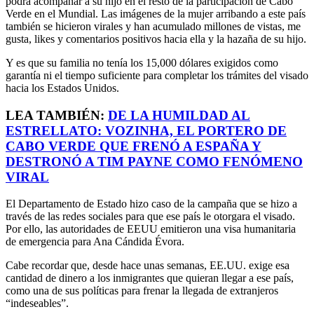
podrá acompañar a su hijo en el resto de la participación de Cabo
Verde en el Mundial. Las imágenes de la mujer arribando a este país
también se hicieron virales y han acumulado millones de vistas, me
gusta, likes y comentarios positivos hacia ella y la hazaña de su hijo.
Y es que su familia no tenía los 15,000 dólares exigidos como
garantía ni el tiempo suficiente para completar los trámites del visado
hacia los Estados Unidos.
LEA TAMBIÉN:
DE LA HUMILDAD AL
ESTRELLATO: VOZINHA, EL PORTERO DE
CABO VERDE QUE FRENÓ A ESPAÑA Y
DESTRONÓ A TIM PAYNE COMO FENÓMENO
VIRAL
El Departamento de Estado hizo caso de la campaña que se hizo a
través de las redes sociales para que ese país le otorgara el visado.
Por ello, las autoridades de EEUU emitieron una visa humanitaria
de emergencia para Ana Cándida Évora.
Cabe recordar que, desde hace unas semanas, EE.UU. exige esa
cantidad de dinero a los inmigrantes que quieran llegar a ese país,
como una de sus políticas para frenar la llegada de extranjeros
“indeseables”.