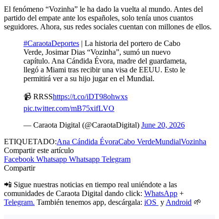
El fenómeno “Vozinha” le ha dado la vuelta al mundo. Antes del
partido del empate ante los españoles, solo tenía unos cuantos
seguidores. Ahora, sus redes sociales cuentan con millones de ellos.
#CaraotaDeportes
| La historia del portero de Cabo
Verde, Josimar Dias “Vozinha”, sumó un nuevo
capítulo. Ana Cándida Évora, madre del guardameta,
llegó a Miami tras recibir una visa de EEUU. Esto le
permitirá ver a su hijo jugar en el Mundial.
📹 RRSS
https://t.co/iDT98ohwxs
pic.twitter.com/mB75xifLVO
— Caraota Digital (@CaraotaDigital)
June 20, 2026
ETIQUETADO:
Ana Cándida Évora
Cabo Verde
Mundial
Vozinha
Compartir este artículo
Facebook
Whatsapp
Whatsapp
Telegram
Compartir
📲 Sigue nuestras noticias en tiempo real uniéndote a las
comunidades de Caraota Digital dando click:
WhatsApp
+
Telegram.
También tenemos app, descárgala:
iOS
y
Android
🌱