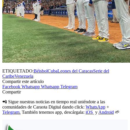
ETIQUETADO:
Béisbol
Cuba
Leones del Caracas
Serie del
Caribe
Venezuela
Compartir este artículo
Facebook
Whatsapp
Whatsapp
Telegram
Compartir
📲 Sigue nuestras noticias en tiempo real uniéndote a las
comunidades de Caraota Digital dando click:
WhatsApp
+
Telegram.
También tenemos app, descárgala:
iOS
y
Android
🌱