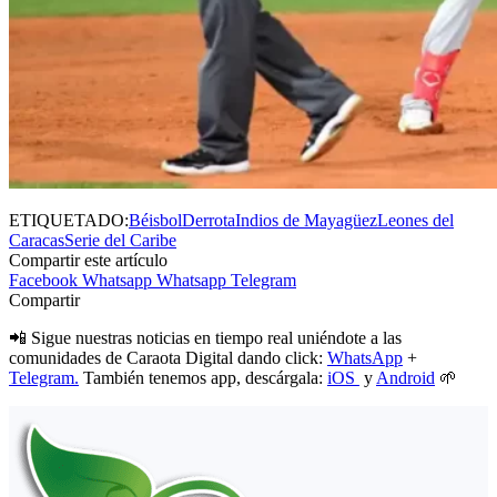
ETIQUETADO:
Béisbol
Derrota
Indios de Mayagüez
Leones del
Caracas
Serie del Caribe
Compartir este artículo
Facebook
Whatsapp
Whatsapp
Telegram
Compartir
📲 Sigue nuestras noticias en tiempo real uniéndote a las
comunidades de Caraota Digital dando click:
WhatsApp
+
Telegram.
También tenemos app, descárgala:
iOS
y
Android
🌱