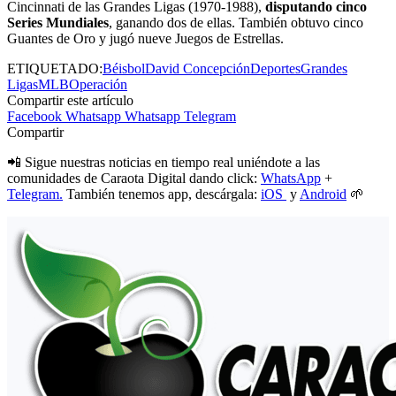
Cincinnati de las Grandes Ligas (1970-1988),
disputando cinco
Series Mundiales
, ganando dos de ellas. También obtuvo cinco
Guantes de Oro y jugó nueve Juegos de Estrellas.
ETIQUETADO:
Béisbol
David Concepción
Deportes
Grandes
Ligas
MLB
Operación
Compartir este artículo
Facebook
Whatsapp
Whatsapp
Telegram
Compartir
📲 Sigue nuestras noticias en tiempo real uniéndote a las
comunidades de Caraota Digital dando click:
WhatsApp
+
Telegram.
También tenemos app, descárgala:
iOS
y
Android
🌱