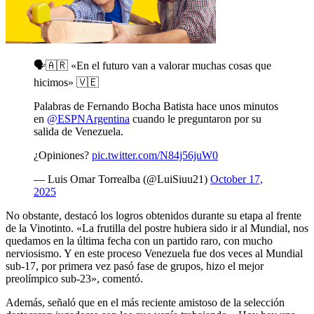
🗣️🇦🇷 «En el futuro van a valorar muchas cosas que
hicimos» 🇻🇪
Palabras de Fernando Bocha Batista hace unos minutos
en
@ESPNArgentina
cuando le preguntaron por su
salida de Venezuela.
¿Opiniones?
pic.twitter.com/N84j56juW0
— Luis Omar Torrealba (@LuiSiuu21)
October 17,
2025
No obstante, destacó los logros obtenidos durante su etapa al frente
de la Vinotinto. «La frutilla del postre hubiera sido ir al Mundial, nos
quedamos en la última fecha con un partido raro, con mucho
nerviosismo. Y en este proceso Venezuela fue dos veces al Mundial
sub-17, por primera vez pasó fase de grupos, hizo el mejor
preolímpico sub-23», comentó.
Además, señaló que en el más reciente amistoso de la selección