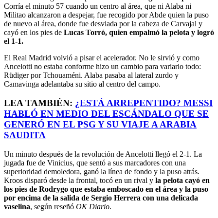
Corría el minuto 57 cuando un centro al área, que ni Alaba ni
Militao alcanzaron a despejar, fue recogido por Abde quien la puso
de nuevo al área, donde fue desviada por la cabeza de Carvajal y
cayó en los pies de
Lucas Torró, quien empalmó la pelota y logró
el 1-1.
El Real Madrid volvió a pisar el acelerador. No le sirvió y como
Ancelotti no estaba conforme hizo un cambio para variarlo todo:
Rüdiger por Tchouaméni. Alaba pasaba al lateral zurdo y
Camavinga adelantaba su sitio al centro del campo.
LEA TAMBIÉN:
¿ESTÁ ARREPENTIDO? MESSI
HABLÓ EN MEDIO DEL ESCÁNDALO QUE SE
GENERÓ EN EL PSG Y SU VIAJE A ARABIA
SAUDITA
Un minuto después de la revolución de Ancelotti llegó el 2-1. La
jugada fue de Vinicius, que sentó a sus marcadores con una
superioridad demoledora, ganó la línea de fondo y la puso atrás.
Kroos disparó desde la frontal, tocó en un rival y
la pelota cayó en
los pies de Rodrygo que estaba emboscado en el área y la puso
por encima de la salida de Sergio Herrera con una delicada
vaselina
, según reseñó
OK Diario
.