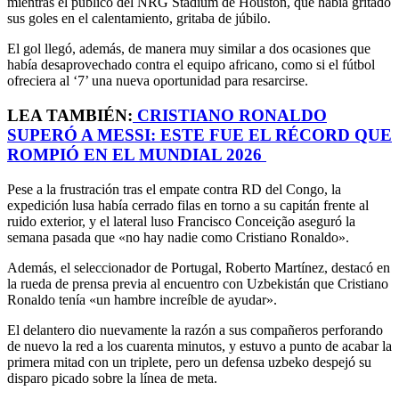
mientras el público del NRG Stadium de Houston, que había gritado
sus goles en el calentamiento, gritaba de júbilo.
El gol llegó, además, de manera muy similar a dos ocasiones que
había desaprovechado contra el equipo africano, como si el fútbol
ofreciera al ‘7’ una nueva oportunidad para resarcirse.
LEA TAMBIÉN:
CRISTIANO RONALDO
SUPERÓ A MESSI: ESTE FUE EL RÉCORD QUE
ROMPIÓ EN EL MUNDIAL 2026
Pese a la frustración tras el empate contra RD del Congo, la
expedición lusa había cerrado filas en torno a su capitán frente al
ruido exterior, y el lateral luso Francisco Conceição aseguró la
semana pasada que «no hay nadie como Cristiano Ronaldo».
Además, el seleccionador de Portugal, Roberto Martínez, destacó en
la rueda de prensa previa al encuentro con Uzbekistán que Cristiano
Ronaldo tenía «un hambre increíble de ayudar».
El delantero dio nuevamente la razón a sus compañeros perforando
de nuevo la red a los cuarenta minutos, y estuvo a punto de acabar la
primera mitad con un triplete, pero un defensa uzbeko despejó su
disparo picado sobre la línea de meta.