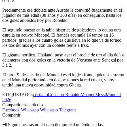
con 18.
Precisamente ese doblete ante Austria le convirtió fugazmente en el
jugador de más edad (38 años y 363 días) en conseguirlo, hasta los
dos goles anotados hoy por Ronaldo.
El segundo puesto en la tabla histórica de goleadores lo ocupa otra
estrella en activo: Mbappé. El francés acumula 16 tantos en 16
partidos, gracias a los cuatro goles que lleva en lo que va de torneo,
los dos últimos ayer con un doblete frente a Irak.
El gigante nórdico, Haaland, puso ayer el broche de oro al día de los
delanteros con dos goles en la victoria de Noruega ante Senegal por
3 a 2.
El otro ‘9’ destacado del Mundial es el inglés Kane, quien se estrenó
en el Mundial perforando en dos ocasiones la red croata, y hoy
tendrá una nueva oportunidad contra Ghana.
ETIQUETADO:
cristiano
Cristiano Ronaldo
Mbappé
Messi
Mundial
2026
Compartir este artículo
Facebook
Whatsapp
Whatsapp
Telegram
Compartir
📲 Sigue nuestras noticias en tiempo real uniéndote a las