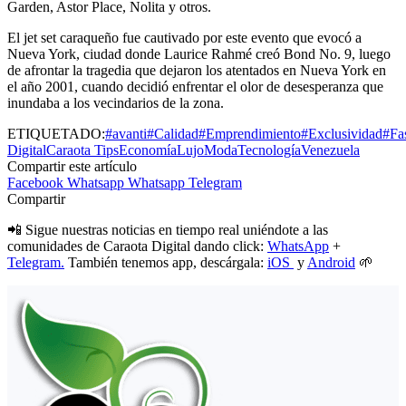
Garden, Astor Place, Nolita y otros.
El jet set caraqueño fue cautivado por este evento que evocó a
Nueva York, ciudad donde Laurice Rahmé creó Bond No. 9, luego
de afrontar la tragedia que dejaron los atentados en Nueva York en
el año 2001, cuando decidió enfrentar el olor de desesperanza que
inundaba a los vecindarios de la zona.
ETIQUETADO:
#avanti
#Calidad
#Emprendimiento
#Exclusividad
#Fa
Digital
Caraota Tips
Economía
Lujo
Moda
Tecnología
Venezuela
Compartir este artículo
Facebook
Whatsapp
Whatsapp
Telegram
Compartir
📲 Sigue nuestras noticias en tiempo real uniéndote a las
comunidades de Caraota Digital dando click:
WhatsApp
+
Telegram.
También tenemos app, descárgala:
iOS
y
Android
🌱